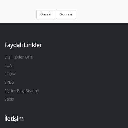
Önceki
Sonraki
Faydalı Linkler
Dış İlişkiler Ofisi
EUA
EFQM
SYBS
Eğitim Bilgi Sistemi
Sabis
İletişim