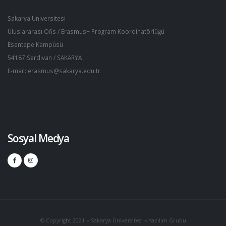
Sakarya Üniversitesi
Uluslararası Ofis / Erasmus+ Program Koordinatörlüğü
Esentepe Kampüsü
54187 Serdivan / SAKARYA
E-mail: erasmus@sakarya.edu.tr
Sosyal Medya
© Copyright 2021 » Sakarya Üniversitesi » Yazılım Grubu