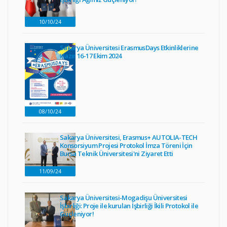
10/10/24
Sakarya Üniversitesi ErasmusDays Etkinliklerine
Hazır 16-17 Ekim 2024
08/10/24
Sakarya Üniversitesi, Erasmus+ AUTOLIA-TECH
Konsorsiyum Projesi Protokol İmza Töreni İçin
Bursa Teknik Üniversitesi'ni Ziyaret Etti
11/09/24
Sakarya Üniversitesi-Mogadişu Üniversitesi
İşbirliği: Proje ile kurulan İşbirliği İkili Protokol ile
Güçleniyor!