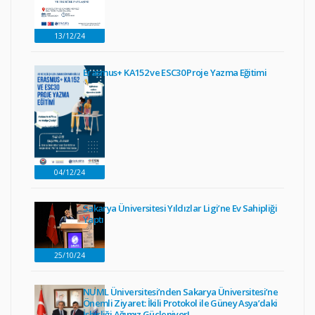
13/12/24
Erasmus+ KA152 ve ESC30 Proje Yazma Eğitimi
04/12/24
Sakarya Üniversitesi Yıldızlar Ligi’ne Ev Sahipliği
Yaptı
25/10/24
NUML Üniversitesi’nden Sakarya Üniversitesi’ne
Önemli Ziyaret: İkili Protokol ile Güney Asya’daki
İşbirliği Ağımız Güçleniyor!