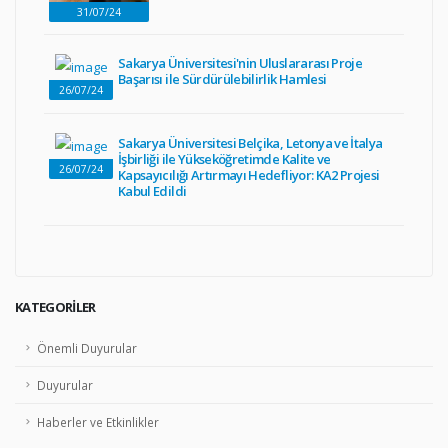
31/07/24
Sakarya Üniversitesi'nin Uluslararası Proje
Başarısı ile Sürdürülebilirlik Hamlesi
26/07/24
Sakarya Üniversitesi Belçika, Letonya ve İtalya
İşbirliği ile Yükseköğretimde Kalite ve
26/07/24
Kapsayıcılığı Artırmayı Hedefliyor: KA2 Projesi
Kabul Edildi
KATEGORILER
Önemli Duyurular
Duyurular
Haberler ve Etkinlikler