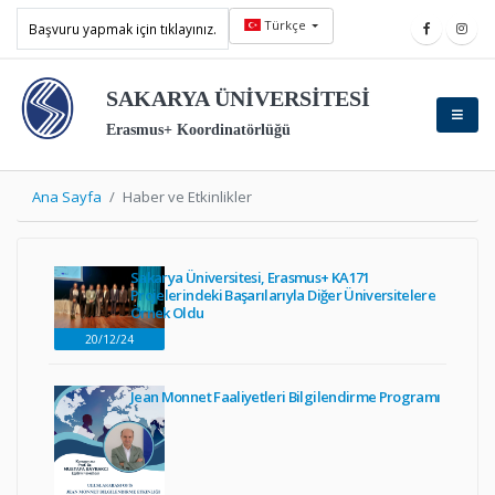
Türkçe
Başvuru yapmak için tıklayınız.
SAKARYA ÜNİVERSİTESİ
Erasmus+ Koordinatörlüğü
Ana Sayfa
Haber ve Etkinlikler
Sakarya Üniversitesi, Erasmus+ KA171
Projelerindeki Başarılarıyla Diğer Üniversitelere
Örnek Oldu
20/12/24
Jean Monnet Faaliyetleri Bilgilendirme Programı