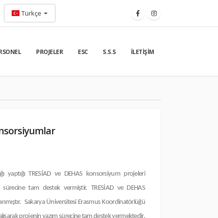
Türkçe
RSONEL
PROJELER
ESC
S.S.S
İLETIŞIM
onsorsiyumlar
ğı yaptığı TRESİAD ve DEHAS konsorsiyum projeleri
ım sürecine tam destek vermiştir. TRESİAD ve DEHAS
zanmıştır. Sakarya Üniversitesi Erasmus Koordinatörlüğü
alışarak projenin yazım sürecine tam destek vermektedir.