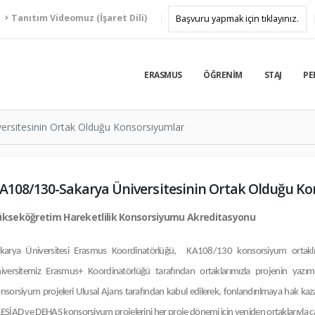
Tanıtım Videomuz (İşaret Dili)
Başvuru yapmak için tıklayınız.
ERASMUS
ÖĞRENIM
STAJ
PE
ersitesinin Ortak Olduğu Konsorsiyumlar
A108/130-Sakarya Üniversitesinin Ortak Olduğu K
ükseköğretim Hareketlilik Konsorsiyumu Akreditasyonu
karya Üniversitesi Erasmus Koordinatörlüğü, KA108/130 konsorsiyum ortaklı
iversitemiz Erasmus+ Koordinatörlüğü tarafından ortaklarımızla projenin yaz
nsorsiyum projeleri Ulusal Ajans tarafından kabul edilerek, fonlandırılmaya hak ka
ESİAD ve DEHAS konsorsiyum projelerini her proje dönemi için yeniden ortaklarıyla ç