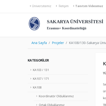
Üniversitemiz
İletişim
Tanıtım Videomuz
SAKARYA ÜNİVERSİTESİ
Erasmus+ Koordinatörlüğü
Ana Sayfa
Projeler
KA108/130-Sakarya Üniv
KATEGORILER
K
KA103 / 131
Y
KA107 / 171
Sa
KA108
ün
Koordinatör Olduklarımız
ko
Ortak Olduklarımız
TR