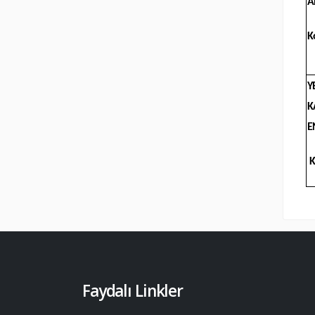
A
K
Y
K
E
K
Faydalı Linkler