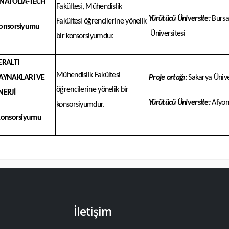
NATOLIA-TECH
Fakültesi, Mühendislik
Yürütücü Üniversite:
Bursa
Fakültesi öğrencilerine yönelik
onsorsiyumu
Üniversitesi
bir konsorsiyumdur.
ERALTI
Mühendislik Fakültesi
AYNAKLARI VE
Proje ortağı:
Sakarya Ünive
öğrencilerine yönelik bir
NERJİ
Yürütücü Üniversite:
Afyon 
konsorsiyumdur.
onsorsiyumu
İletişim