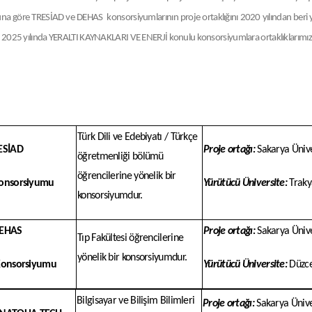
na göre TRESİAD ve DEHAS konsorsiyumlarının proje ortaklığını 2020 yılından ber
 2025 yılında YERALTI KAYNAKLARI VE ENERJİ konulu konsorsiyumlara ortaklıklarımız 
Türk Dili ve Edebiyatı / Türkçe
ESİAD
Proje ortağı:
Sakarya Ünive
öğretmenliği bölümü
öğrencilerine yönelik bir
onsorsiyumu
Yürütücü Üniversite:
Trak
konsorsiyumdur.
EHAS
Proje ortağı:
Sakarya Ünive
Tıp Fakültesi öğrencilerine
yönelik bir konsorsiyumdur.
onsorsiyumu
Yürütücü Üniversite:
Düzce
Bilgisayar ve Bilişim Bilimleri
Proje ortağı:
Sakarya Ünive