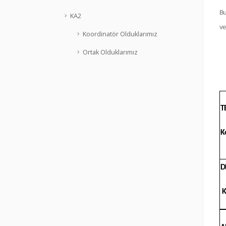
Bu
KA2
ve
Koordinatör Olduklarımız
Ortak Olduklarımız
T
K
D
K