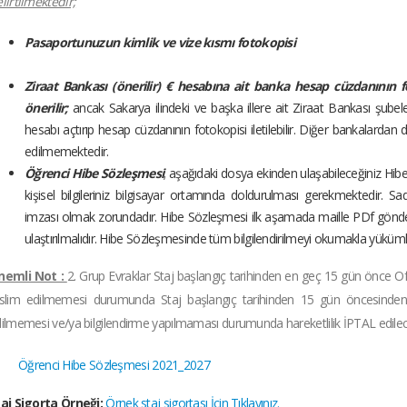
lirtilmektedir;
Pasaportunuzun kimlik ve v
Ziraat Bankası (önerilir) € hesabına ait banka hesap cüzdanının 
önerilir;
ancak Sakarya ilindeki ve başka illere ait Ziraat Bankası şubel
hesabı açtırıp hesap cüzdanının fotokopisi iletilebilir. Diğer bankalardan d
edilmemektedir.
Öğrenci Hibe Sözleşmesi
; aşağıdaki dosya ekinden ulaşabileceğiniz Hib
kişisel bilgileriniz bilgisayar ortamında doldurulması gerekmektedir
imzası olmak zorundadır. Hibe Sözleşmesi ilk aşamada maille PDf gönderil
ulaştırılmalıdır. Hibe Sözleşmesinde tüm bilgilendirilmeyi okumakla yüküm
nemli Not :
2. Grup Evraklar Staj başlangıç tarihinden en geç 15 gün önce O
slim edilmemesi durumunda Staj başlangıç tarihinden 15 gün öncesinden Era
ilmemesi ve/ya bilgilendirme yapılmaması durumunda hareketlilik İPTAL edilece
Öğrenci Hibe Sözleşmesi 2021_2027
aj Sigorta Örneği:
Örnek staj sigortası İçin Tıklayınız.