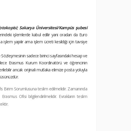
ize kısmı fotokopisi
fotokopisi; Sakarya Üniversitesi/Kampüs şubesi
erindeki işlemlerde kabul edilir yani oradan da Euro
a işlem yapılır ama işlem ücreti kesildiği için tavsiye
e Sözleşmesinin sadece birinci sayfasındaki hesap ve
. Sadece Erasmus Kurum Koordinatörü ve öğrencinin
ebilir ancak orijinali mutlaka elimize posta yoluyla
lüsünüzdür.
fis Birim Sorumlusuna teslim edilmelidir. Zamanında
smus Ofisi bilgilendirilmelidir. Evrakların teslim
ktir.