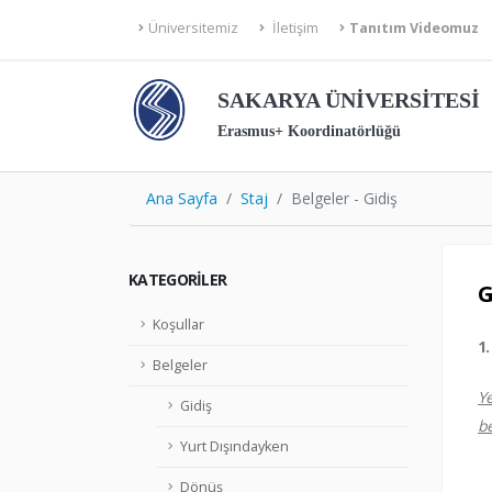
Üniversitemiz
İletişim
Tanıtım Videomuz
SAKARYA ÜNİVERSİTESİ
Erasmus+ Koordinatörlüğü
Ana Sayfa
Staj
Belgeler - Gidiş
KATEGORILER
G
Koşullar
1.
Belgeler
Y
Gidiş
be
Yurt Dışındayken
Dönüş