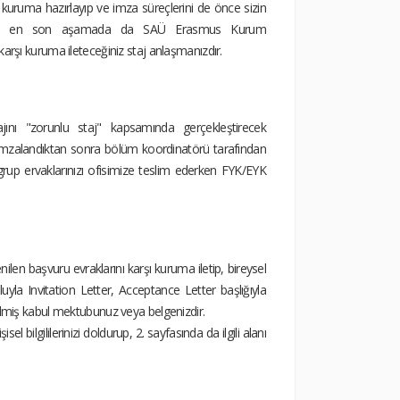
 kuruma hazırlayıp ve imza süreçlerini de önce sizin
ı ve en son aşamada da SAÜ Erasmus Kurum
arşı kuruma ileteceğiniz staj anlaşmanızdır.
ajını "zorunlu staj" kapsamında gerçekleştirecek
 imzalandıktan sonra bölüm koordinatörü tarafından
grup ervaklarınızı ofisimize teslim ederken FYK/EYK
nilen başvuru evraklarını karşı kuruma iletip, bireysel
la Invitation Letter, Acceptance Letter başlığıyla
irtilmiş kabul mektubunuz veya belgenizdir.
l bilgililerinizi doldurup, 2. sayfasında da ilgili alanı