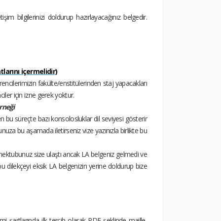
tişim bilgilerinizi doldurup hazırlayacağınız belgedir.
larını içermelidir)
ncilerimizin fakülte/enstitülerinden staj yapacakları
iler için izne gerek yoktur.
örneği
bu süreçte bazı konsolosluklar dil seviyesi gösterir
unuza bu aşamada iletirseniz vize yazınızla birlikte bu
mektubunuz size ulaştı ancak LA belgeniz gelmedi ve
 dilekçeyi eksik LA belgenizin yerine doldurup bize
i şartlarında ilk tercih olarak PDF şeklinde maille,