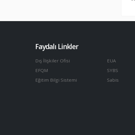
Faydalı Linkler
Dış İlişkiler Ofisi
EUA
EFQM
SYBS
Eğitim Bilgi Sistemi
Sabis