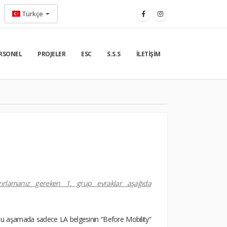
Türkçe
RSONEL
PROJELER
ESC
S.S.S
İLETIŞIM
azırlamanız gereken 1. grup evraklar aşağıda
 aşamada sadece LA belgesinin “Before Mobility”