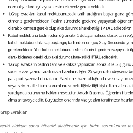
normal şartlarda yüz yüze teslim etmeniz gerekmektedir.
1.Grup evrakları kabul mektubunuzdaki tarih aralığının başlangıcına g
etmeniz gerekmektedir. Teslim sürecinde gecikme yaşayacak öğrencimi
olarak bildirmesi gerekli olup aksi durumda hareketliliği
İPTAL
edilecektir.
Kabul mektubunu teslim eden öğrenciler 1 defaya mahsus olarak tarih ve/ya
kabul mektubundaki staj başlangıç tarihinden en geç 2 ay öncesinde yen
gerekmektedir. Yeni kabul mektubunu t
eslim sürecinde gecikme yaşayacak öğr
olarak bildirmesi gerekli olup aksi durumda hareketliliği
İPTAL
edilecektir.
1.Grup evrakların teslimi tam ve eksiksiz yapıldıktan sonra 3 ile 5 iş günü
sadece vize yazınız tarafımızca hazırlanır. Eğer 25 yaşın üstündeyseniz b
pasaport yazınızda hazırlanır. Yazılarınız hazır olduğunda web sayfamızda a
veya sizin maille birim sorumlunuza belirttiğiniz illiği kişi ofisimizden al
yurtdışında bulunama hakları mevcuttur. Ancak Erasmus Öğrenim Hareketlili
almaları tavsiye edilir. Bu yüzden onlarında vize yazıları tarafımızca hazırla
 Grup Evraklar
izenizi aldıktan sonra hibenizi alabilmeniz için birim sorumlunuza t