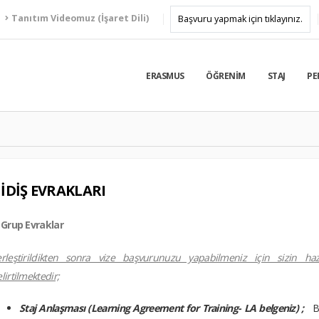
Tanıtım Videomuz (İşaret Dili)
Başvuru yapmak için tıklayınız.
ERASMUS
ÖĞRENIM
STAJ
PE
İDİŞ EVRAKLARI
 Grup Evraklar
erleştirildikten sonra vize başvurunuzu yapabilmeniz için sizin h
lirtilmektedir;
Staj Anlaşması (Learning Agreement for Training- LA belgeniz) ;
Bu