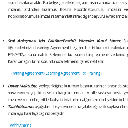
kısmı hazırlanacaktır. Bu belge genellikle başvuru aşamasında sizin karşı
imzanız, ardından Erasmus Bölüm Koordinatörünüzü imzasın
Koordinatörümüze İmzasını tamamlattırarak diğer başvuru evraklarınızla k
Staj Anlaşması için Fakülte/Enstitü Yönetim Kurul Kararı;
St
öğrencilerimizin Learning Agreement belgeleri her iki kurum tarafından
FYK/EYK’ya sunulmalıdır. Sizlerin de bu süreci takip etmeniz ve birinci 
Karar örneğini birim sorumlunuza iletmeniz gerekmektedir.
Training Agreement (Learning Agreement For Training)
Davet Mektubu;
yerleştirildiğiniz kurumun başvuru tarihleri arasında iste
başvurunuzu yaptıktan sonra karşı kurumdan, maille ve/veya posta yoluy
imzalı ve mühürlü şekilde faaliyetininiz tarih aralığını size özel şekilde bel
Taahhütname;
aşağıdaki dosya ekinden ulaşabileceğiniz ilk sayfasında kişise
imzalayıp hazırlayacağınız belgedir.
Taahhütname