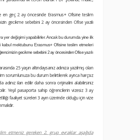
öre en geç 2 ay öncesinde Erasmus+ Ofisine teslim
zin gecikme sebebini 2 ay öncesinden Ofise yazılı
 yer değişimi yapabilirler. Ancak bu durumda yine ilk
i kabul mektubunu Erasmus+ Ofisine teslim etmeleri
encimizin gecikme sebebini 2 ay öncesinden Ofise yazılı
 arasında 25 yaşın altındaysanız adınıza yazılmış olan
irim sorumlunuza bu durum belirtilerek ayrıca harçsız
dınız ilan edilir daha sonra orijinalini alabilirsiniz
abilir. Yeşil pasaporta sahip öğrencilerin vizesiz 3 ay
ği faaliyet süreleri 3 ayın üzerinde olduğu için vize
nmalıdır.
eslim etmeniz gereken 2. grup evraklar aşağıda