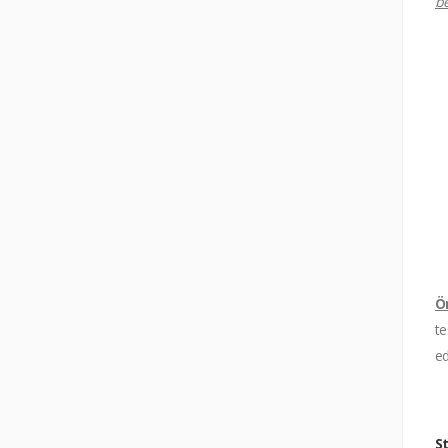
be
Ö
te
ed
St