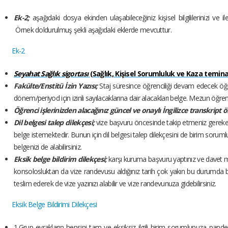
Ek-2;
aşağıdaki dosya ekinden ulaşabileceğiniz kişisel bilgililerinizi ve ile
Örnek doldurulmuş şekli aşağıdaki eklerde mevcuttur.
Ek-2
Seyahat Sağlık sigortası
(Sağlık, Kişisel Sorumluluk ve Kaza teminat
Fakülte/Enstitü İzin Yazısı;
Staj süresince öğrenciliği devam edecek öğre
dönem/periyod için izinli sayılacaklarına dair alacakları belge. Mezun öğrenc
Öğrenci işlerinizden alacağınız güncel ve onaylı İngilizce transkript 
Dil belgesi talep dilekçesi;
vize başvuru öncesinde takip etmeniz gereken 
belge istemektedir. Bunun için dil belgesi talep dilekçesini de birim soruml
belgenizi de alabilirsiniz.
Eksik belge bildirim dilekçesi;
karşı kuruma başvuru yaptınız ve davet 
konsolosluktan da vize randevusu aldığınız tarih çok yakın bu durumda bu
teslim ederek de vize yazınızı alabilir ve vize randevunuza gidebilirsiniz.
Eksik Belge Bildirimi Dilekçesi
1.Grup evrakların hepsini tam ve eksiksiz ilgili birim sorumlunuza pandem