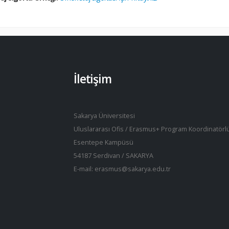
İletişim
Sakarya Üniversitesi
Uluslararası Ofis / Erasmus+ Program Koordinatörl
Esentepe Kampüsü
54187 Serdivan / SAKARYA
E-mail: erasmus@sakarya.edu.tr