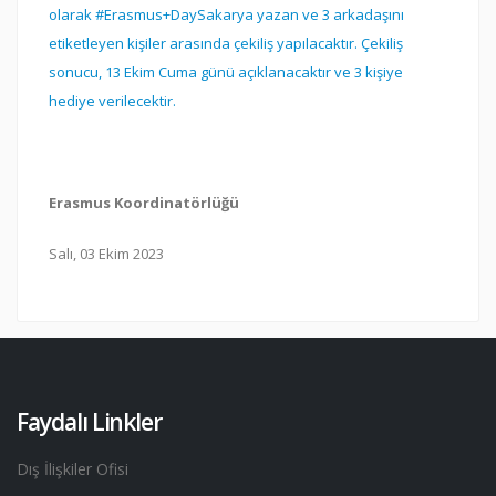
olarak #Erasmus+DaySakarya yazan ve 3 arkadaşını
etiketleyen kişiler arasında çekiliş yapılacaktır.
Çekiliş
sonucu, 13 Ekim Cuma günü açıklanacaktır ve 3 kişiye
hediye verilecektir.
Erasmus Koordinatörlüğü
Salı, 03 Ekim 2023
Faydalı Linkler
Dış İlişkiler Ofisi