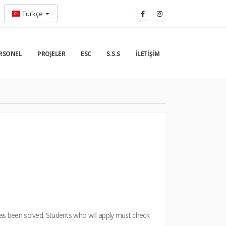
Türkçe
RSONEL
PROJELER
ESC
S.S.S
İLETIŞIM
s been solved. Students who will apply must check