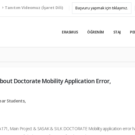
Tanıtım Videomuz (İşaret Dili)
Başvuru yapmak için tıklayınız.
ERASMUS
ÖĞRENIM
STAJ
PE
bout Doctorate Mobility Application Error,
ear Students,
171, Main Project & SASAK & SILK DOCTORATE Mobility application error ha