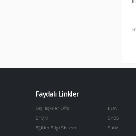
th
Er
Faydalı Linkler
Dış İlişkiler Ofisi
EUA
EFQM
SYBS
Eğitim Bilgi Sistemi
Sabis