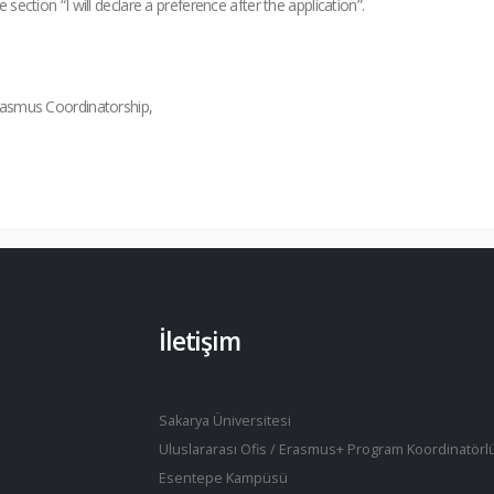
e section “I will declare a preference after the application”.
asmus Coordinatorship,
İletişim
Sakarya Üniversitesi
Uluslararası Ofis / Erasmus+ Program Koordinatörl
Esentepe Kampüsü