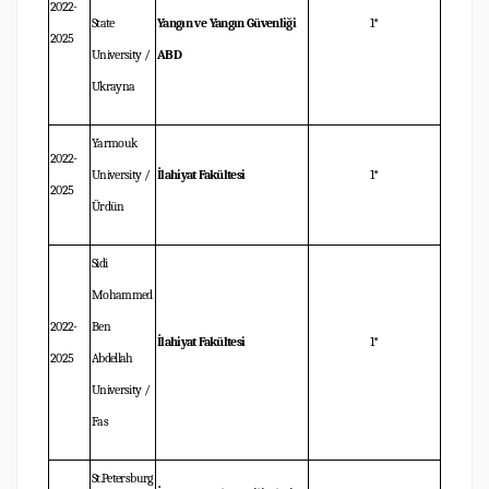
2022-
State
Yangın ve Yangın Güvenliği
1*
2025
University /
ABD
Ukrayna
Yarmouk
2022-
University /
İlahiyat Fakültesi
1*
2025
Ürdün
Sidi
Mohammed
2022-
Ben
İlahiyat Fakültesi
1*
2025
Abdellah
University /
Fas
St.Petersburg