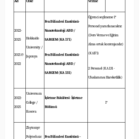
Ad
Ülke
Verme
Öğrenci seçilmezse 1*
Fen Bilimleri Enstitüsü-
Personel yararlanacaktır.
2022-
Nanoteknoloji ABD /
(Ders Verme ve Eğitim
Hokkaido
2025
SARGEM (KA 171)
Alma ortak kontenjandır.)
University /
(KA171)
2021 &
Fen Bilimleri Enstitüsü-
Japonya
2022
Nanoteknoloji ABD /
2 Personel (KA 131 -
SARGEM (KA 131)
Uluslararası Hareketlilik)
Universum
2022-
İşletme Fakültesi- İşletme
College /
1*
2025
Bölümü
Kosova
Zhytomyr
Polytechnic
Fen Bilimleri Enstitüsü –