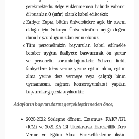
gerekmektedir. Belge yüklenmemesi halinde yabancı
dil puanları
0 (sıfır)
olarak kabul edilecektir.
Kariyer Kapısı, bütün üniversitelere açık bir sistem
olduğu için Sakarya Üniversitesi’nin açtığı
doğru
ilana
başvurduğunuzdan emin olunuz.
Tüm personelimizin başvuruları kabul edilmekle
beraber
uygun faaliyete başvurmak
ön şarttır
ve personelin sorumluluğundadır. Sehven farklı
faaliyetlere (ders verme yerine eğitim alma, eğitim
alma yerine ders vermeye veya çalıştığı birim
uymamasına rağmen konsorsiyumlara) yapılan
başvurular geçersiz sayılacaktır.
Adayların başvurularını gerçekleştirmeden önce;
2020-2022 Sözleşme dönemi Erasmus+ KA107/171
(ICM) ve 2021 KA 131 Uluslararası Hareketlilik Ders
Verme ve Eğitim Alma Hareketliliklerine ilişkin