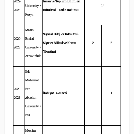
2022-
İnsan ve Toplum Bilimleri
University /
1*
2025
Fakültesi – Tarih Bölümü
Rusya
Marin
Siyasal Bilgiler Fakültesi -
2020-
Barleti
Siyaset Bilimi ve Kamu
2
2
2023
University /
Yönetimi
Arnavutluk
Sidi
Mohamed
2020-
Ben
İlahiyat Fakültesi
1
1
2023
Abdellah
University /
Fas
Muslim