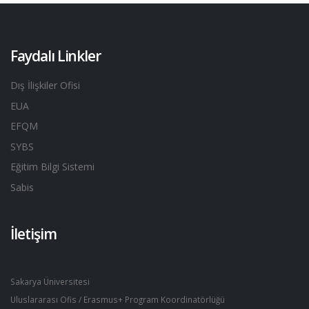
Faydalı Linkler
Dış İlişkiler Ofisi
EUA
EFQM
SYBS
Eğitim Bilgi Sistemi
Sabis
İletişim
Sakarya Üniversitesi
Uluslararası Ofis / Erasmus+ Program Koordinatörlüğü