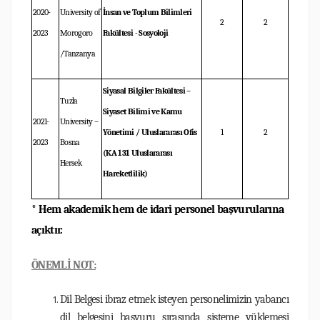
2020-
University of
İnsan ve Toplum Bilimleri
2
2
2023
Morogoro
Fakültesi - Sosyoloji
/Tanzanya
Siyasal Bilgiler Fakültesi –
Tuzla
Siyaset Bilimi ve Kamu
2021-
University –
Yönetimi / Uluslararası Ofis
1
2
2023
Bosna
(KA 131 Uluslararası
Hersek
Hareketlilik)
* Hem akademik hem de idari personel başvurularına
açıktır.
ÖNEMLİ NOT:
Dil Belgesi ibraz etmek isteyen personelimizin yabancı
dil belgesini başvuru sırasında sisteme yüklemesi