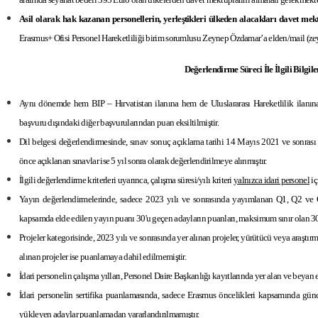
Asil olarak hak kazanan personellerin, yerleştikleri ülkeden alacakları davet m
Erasmus+ Ofisi Personel Hareketliliği birim sorumlusu Zeynep Özdamar’a elden/mail (zey
Değerlendirme Süreci İle İlgili Bilgil
Aynı dönemde hem BIP – Hırvatistan ilanına hem de Uluslararası Hareketlilik ilanına 
başvuru dışındaki diğer başvurularından puan eksiltilmiştir.
Dil belgesi değerlendirmesinde, sınav sonuç açıklama tarihi 14 Mayıs 2021 ve sonrası 
önce açıklanan sınavlar ise 5 yıl sonra olarak değerlendirilmeye alınmıştır.
İlgili değerlendirme kriterleri uyarınca, çalışma süresi/yılı kriteri
yalnızca idari personel
iç
Yayın değerlendirmelerinde, sadece 2023 yılı ve sonrasında yayımlanan Q1, Q2 ve Q
kapsamda elde edilen yayın puanı 30'u geçen adayların puanları, maksimum sınır olan 30 
Projeler kategorisinde, 2023 yılı ve sonrasında yer alınan projeler, yürütücü veya araştı
alınan projeler ise puanlamaya dahil edilmemiştir.
İdari personelin çalışma yılları, Personel Daire Başkanlığı kayıtlarında yer alan ve beyan e
İdari personelin sertifika puanlamasında, sadece Erasmus öncelikleri kapsamında günce
yükleyen adaylar puanlamadan yararlandırılmamıştır.