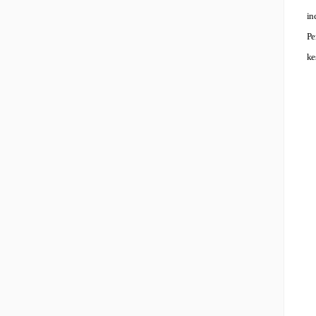
in
Pe
ke