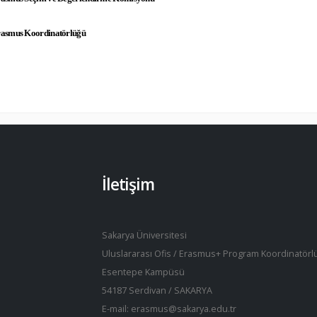
asmus Koordinatörlüğü
İletişim
Sakarya Üniversitesi
Uluslararası Ofis / Erasmus+ Program Koordinatörl
Esentepe Kampüsü
54187 Serdivan / SAKARYA
E-mail: erasmus@sakarya.edu.tr