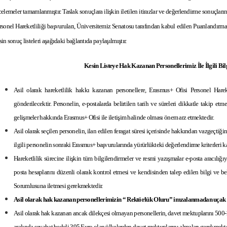
celemeler tamamlanmıştır. Taslak sonuçlara ilişkin iletilen itirazlar ve değerlendirme sonuçlarına
rsonel Hareketliliği başvuruları, Üniversitemiz Senatosu tarafından kabul edilen Puanlandırma
sin sonuç listeleri aşağıdaki bağlantıda paylaşılmıştır.
Kesin Listeye Hak Kazanan Personellerimiz İle İlgili B
Asil olarak hareketlilik hakkı kazanan personellere, Erasmus+ Ofisi Personel Harek
gönderilecektir. Personelin, e-postalarda belirtilen tarih ve süreleri dikkatle takip et
gelişmeler hakkında Erasmus+ Ofisi ile iletişim halinde olması önem arz etmektedir.
Asil olarak seçilen personelin, ilan edilen feragat süresi içerisinde hakkından vazgeçtiğ
ilgili personelin sonraki Erasmus+ başvurularında yürürlükteki değerlendirme kriterleri 
Hareketlilik sürecine ilişkin tüm bilgilendirmeler ve resmi yazışmalar e-posta aracılığı
posta hesaplarını düzenli olarak kontrol etmesi ve kendisinden talep edilen bilgi ve belg
Sorumlusuna iletmesi gerekmektedir.
Asil olarak hak kazanan personellerimizin “ Rektörlük Oluru” imzalanmadan uçak 
Asil olarak hak kazanan ancak dilekçesi olmayan personellerin, davet mektuplarını 50
aralında seyahat bedeli 395 Euro olan ülkelerden davet mektuplarını almaları gerekmekte