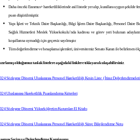
Daha önceki Erasmus+ hareketliliklerinde asil listede yer alıp, kurallara uygun şekilde
puan düşürülmüştür.
Yapı İşleri ve Teknik Daire Başkanlığı, Bilgi İşlem Daire Başkanlığı, Personel Daire
Sağlık Hizmetleri Meslek Yüksekokulu’nda kadrosu ve görev yeri bulunan adayların ba
koşullarına uymadığı için geçersiz sayılmıştır.
Tüm değerlendirme ve hesaplama işlemleri, üniversitemiz Senato Kararı ile belirlenen ölçüt
zırlamış olduğumuz taslak listelere aşağıdaki linklere tıklayarak ulaşabilirsiniz
.
024 Sözleşme Dönemi Uluslararası Personel Hareketliliği Kesin Liste ( İtiraz Değerlendirmeler
024 Uluslararası Hareketlilik Puanlandırma Kriterleri
024 Sözleşme Dönemi Yükseköğretim Kurumları El Kitabı
024 Sözleşme Dönemi Uluslararası Personel Hareketliliği Süreç Bilgilendirme Notu
asmus Seçim ve Değerlendirme Komisyonu