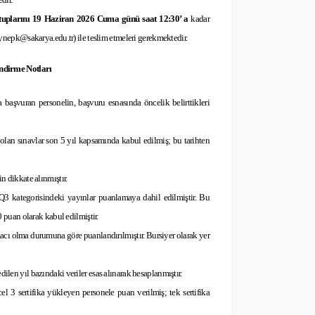
ektuplarını 19 Haziran 2026 Cuma günü saat 12:30’ a
kadar
nepk@sakarya.edu.tr) ile teslim etmeleri gerekmektedir.
endirme Notları
başvuran personelin, başvuru esnasında öncelik belirttikleri
olan sınavlar son 5 yıl kapsamında kabul edilmiş; bu tarihten
in dikkate alınmıştır.
3 kategorisindeki yayınlar puanlamaya dahil edilmiştir. Bu
puan olarak kabul edilmiştir.
rmacı olma durumuna göre puanlandırılmıştır. Bursiyer olarak yer
dilen yıl bazındaki veriler esas alınarak hesaplanmıştır.
l 3 sertifika yükleyen personele puan verilmiş; tek sertifika