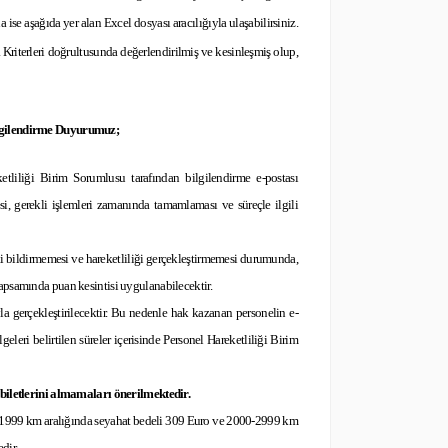
 ise aşağıda yer alan Excel dosyası aracılığıyla ulaşabilirsiniz.
 Kriterleri doğrultusunda değerlendirilmiş ve kesinleşmiş olup,
ilgilendirme Duyurumuz;
etliliği Birim Sorumlusu tarafından bilgilendirme e-postası
mesi, gerekli işlemleri zamanında tamamlaması ve süreçle ilgili
ini bildirmemesi ve hareketliliği gerçekleştirmemesi durumunda,
kapsamında puan kesintisi uygulanabilecektir.
yla gerçekleştirilecektir. Bu nedenle hak kazanan personelin e-
eleri belirtilen süreler içerisinde Personel Hareketliliği Birim
biletlerini almamaları önerilmektedir.
0-1999 km aralığında seyahat bedeli 309 Euro ve 2000-2999 km
dir.