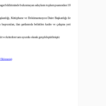
 feragat bildiriminde bulunmayan adayların toplam puanından 10
 Başkanlığı, Kütüphane ve Dokümantasyon Daire Başkanlığı ile
şvuruları, ilan şartlarında belirtilen kadro ve çalışma yeri
 ve kriterlere tam uyumlu olarak gerçekleştirilmiştir.
i Eklenmiş)