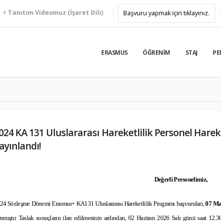
Tanıtım Videomuz (İşaret Dili)
Başvuru yapmak için tıklayınız.
ERASMUS
ÖĞRENIM
STAJ
PE
024 KA 131 Uluslararası Hareketlilik Personel Hareket
ayınlandı!
Değerli Personelimiz,
24 Sözleşme Dönemi Erasmus+ KA131 Uluslararası Hareketlilik Programı başvuruları,
07 Ma
ınmıştır. Taslak sonuçların ilan edilmesinin ardından, 02 Haziran 2026 Salı günü saat 12.30’