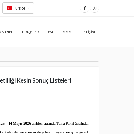
Türkçe
RSONEL
PROJELER
ESC
S.S.S
İLETIŞIM
liliği Kesin Sonuç Listeleri
yıs – 14 Mayıs 2026
tarihleri arasında Turna Portal üzerinden
a kadar iletilen itirazlar değerlendirmeye alınmış ve gerekli