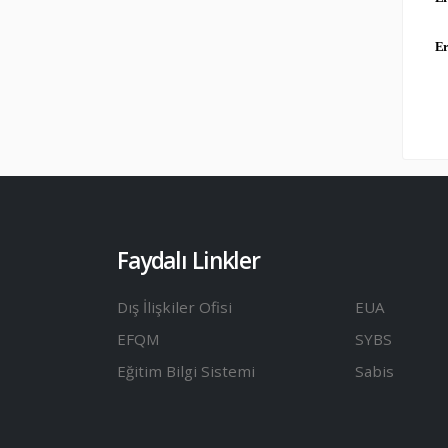
Er
Faydalı Linkler
Dış İlişkiler Ofisi
EUA
EFQM
SYBS
Eğitim Bilgi Sistemi
Sabis