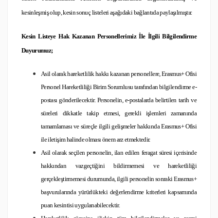
kesinleşmiş olup, kesin sonuç listeleri aşağıdaki bağlantıda paylaşılmıştır.
Kesin Listeye Hak Kazanan Personellerimiz İle İlgili Bilgilendirme
Duyurumuz;
Asil olarak hareketlilik hakkı kazanan personellere, Erasmus+ Ofisi
Personel Hareketliliği Birim Sorumlusu tarafından bilgilendirme e-
postası gönderilecektir. Personelin, e-postalarda belirtilen tarih ve
süreleri dikkatle takip etmesi, gerekli işlemleri zamanında
tamamlaması ve süreçle ilgili gelişmeler hakkında Erasmus+ Ofisi
ile iletişim halinde olması önem arz etmektedir.
Asil olarak seçilen personelin, ilan edilen feragat süresi içerisinde
hakkından vazgeçtiğini bildirmemesi ve hareketliliği
gerçekleştirmemesi durumunda, ilgili personelin sonraki Erasmus+
başvurularında yürürlükteki değerlendirme kriterleri kapsamında
puan kesintisi uygulanabilecektir.