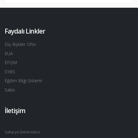
Faydalı Linkler
Dış İlişkiler Ofisi
EUA
EFQM
SYBS
Eğitim Bilgi Sistemi
Sabis
İletişim
Sakarya Üniversitesi