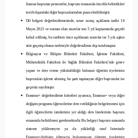
ilanına başvuran personelin, başvuru esnasında öncelik belirttikleri
tercih dışındaki diğer başvurularından puan eksiltilmiştir.
Dil belgesi değerlendirmesinde, sınav sonuç açıklama tarihi 14
Mayıs 2021 ve sonrası olan sınavlar son 5 yıl kapsamında geçerli
kabul edilmiş; bu tarihten önce açıklanan sınavlar ise 5 yılı aşkın
süre geçmiş olması nedeniyle değerlendirme dışı tutulmuştur.
Bilgisayar ve Bilişim Bilimleri Fakültesi, İşletme Fakültesi,
Mühendislik Fakültesi ile Sağlık Bilimleri Fakültesi’nde görev
yapan ve ders verme yükümlülüğü bulunan öğretim üyelerinin
başvuruları işleme alınmış; bu şartı taşımayan diğer başvurular ise
geçersiz sayılmıştır.
Erasmus+ değerlendirme kriterleri uyarınca, Erasmus+ veya diğer
değişim programı öğrencilerine ders verildiğinin belgelenmesi için
ilgili öğrencilerin isimlerinin yer aldığı ders listelerinin başvuru
esnasında belirtilmesi gerekmektedir. Bu belgeyi başvuru sırasında
sisteme yüklemeyen ya da yüklediği sınıf listesinde
Erasmus+/değişim öğrencisi bulunmayan öğretim üyelerinin