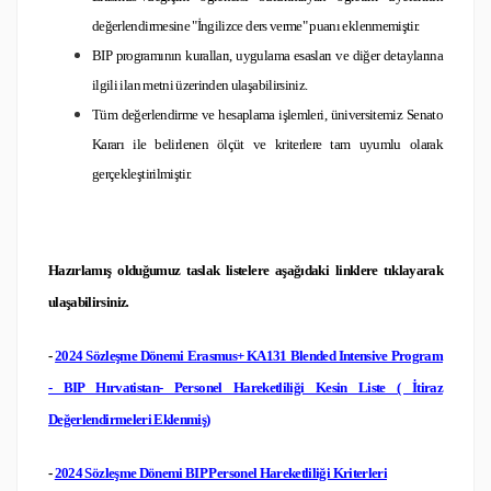
değerlendirmesine "İngilizce ders verme" puanı eklenmemiştir.
BIP programının kuralları, uygulama esasları ve diğer detaylarına
ilgili ilan metni üzerinden ulaşabilirsiniz.
Tüm değerlendirme ve hesaplama işlemleri, üniversitemiz Senato
Kararı ile belirlenen ölçüt ve kriterlere tam uyumlu olarak
gerçekleştirilmiştir.
Hazırlamış olduğumuz taslak listelere aşağıdaki linklere tıklayarak
ulaşabilirsiniz
.
-
2024 Sözleşme Dönemi Erasmus+ KA131 Blended Intensive Program
- BIP Hırvatistan- Personel Hareketliliği Kesin Liste ( İtiraz
Değerlendirmeleri Eklenmiş)
-
2024 Sözleşme Dönemi BIP Personel Hareketliliği Kriterleri