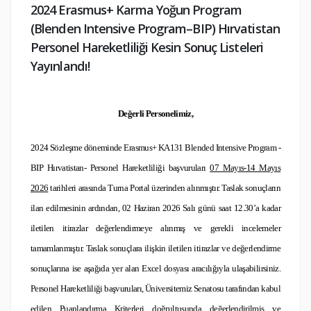
2024 Erasmus+ Karma Yoğun Program
(Blenden Intensive Program–BIP) Hırvatistan
Personel Hareketliliği Kesin Sonuç Listeleri
Yayınlandı!
Değerli Personelimiz,
2024 Sözleşme döneminde Erasmus+ KA131 Blended Intensive Program -
BIP Hırvatistan- Personel Hareketliliği başvuruları
07 Mayıs-14 Mayıs
2026
tarihleri arasında Turna Portal üzerinden alınmıştır.
Taslak sonuçların
ilan edilmesinin ardından, 02 Haziran 2026 Salı günü saat 12.30’a kadar
iletilen itirazlar değerlendirmeye alınmış ve gerekli incelemeler
tamamlanmıştır. Taslak sonuçlara ilişkin iletilen itirazlar ve değerlendirme
sonuçlarına ise aşağıda yer alan Excel dosyası aracılığıyla ulaşabilirsiniz.
Personel Hareketliliği başvuruları, Üniversitemiz Senatosu tarafından kabul
edilen Puanlandırma Kriterleri doğrultusunda değerlendirilmiş ve