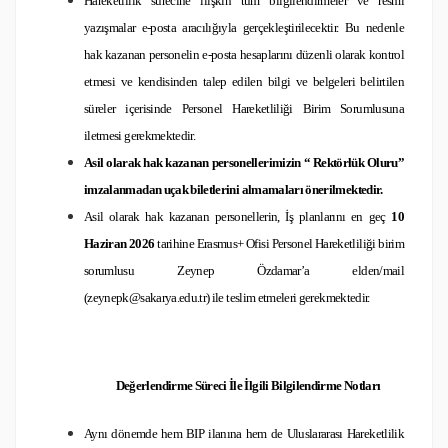
Hareketlilik sürecine ilişkin tüm bilgilendirmeler ve resmi
yazışmalar e-posta aracılığıyla gerçekleştirilecektir. Bu nedenle
hak kazanan personelin e-posta hesaplarını düzenli olarak kontrol
etmesi ve kendisinden talep edilen bilgi ve belgeleri belirtilen
süreler içerisinde Personel Hareketliliği Birim Sorumlusuna
iletmesi gerekmektedir.
Asil olarak hak kazanan personellerimizin “ Rektörlük Oluru”
imzalanmadan uçak biletlerini almamaları önerilmektedir.
Asil olarak hak kazanan personellerin, İş planlarını en geç
10
Haziran 2026
tarihine Erasmus+ Ofisi Personel Hareketliliği birim
sorumlusu Zeynep Özdamar’a elden/mail
(zeynepk@sakarya.edu.tr) ile teslim etmeleri gerekmektedir.
Değerlendirme Süreci İle İlgili Bilgilendirme Notları
Aynı dönemde hem BIP ilanına hem de Uluslararası Hareketlilik