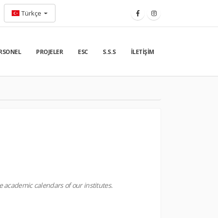
Türkçe
RSONEL
PROJELER
ESC
S.S.S
İLETIŞIM
 academic calendars of our institutes.