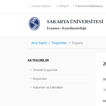
Üniversitemiz
İletişim
Tanıtım Videomuz
SAKARYA ÜNİVERSİTESİ
Erasmus+ Koordinatörlüğü
Ana Sayfa
Duyurular
Duyuru
KATEGORILER
2
Önemli Duyurular
Duyurular
S
Haberler ve Etkinlikler
Th
F