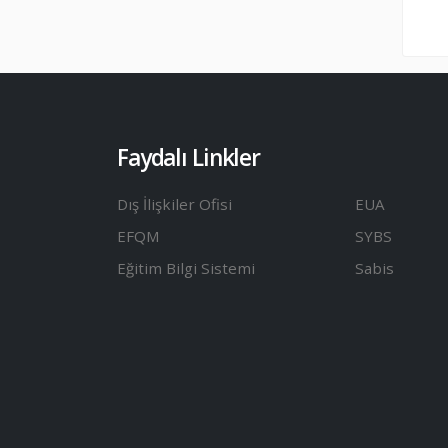
Faydalı Linkler
Dış İlişkiler Ofisi
EUA
EFQM
SYBS
Eğitim Bilgi Sistemi
Sabis