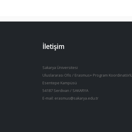
İletişim
Sakarya Üniversitesi
Uluslararası Ofis / Erasmus+ Program Koordinatörl
Esentepe Kampüsü
54187 Serdivan / SAKARYA
E-mail: erasmus@sakarya.edu.tr