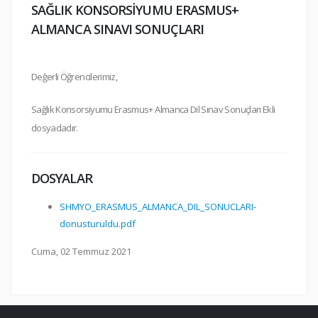
SAĞLIK KONSORSİYUMU ERASMUS+
ALMANCA SINAVI SONUÇLARI
Değerli Öğrencilerimiz,
Sağlık Konsorsiyumu Erasmus+ Almanca Dil Sınav Sonuçları Ekli
dosyadadır.
DOSYALAR
SHMYO_ERASMUS_ALMANCA_DIL_SONUCLARI-
donusturuldu.pdf
Cuma, 02 Temmuz 2021