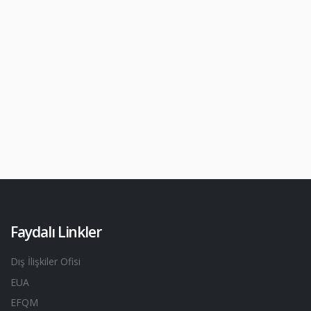
Faydalı Linkler
Dış İlişkiler Ofisi
EUA
EFQM