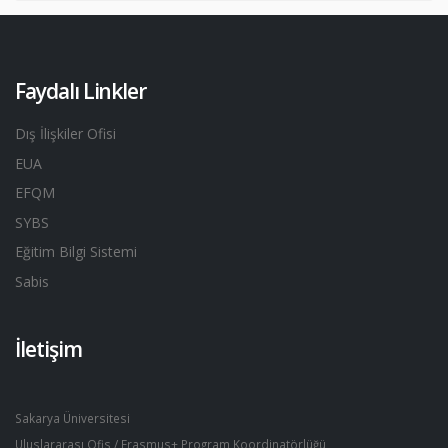
Faydalı Linkler
Dış İlişkiler Ofisi
EUA
EFQM
SYBS
Eğitim Bilgi Sistemi
Sabis
İletişim
Sakarya Üniversitesi
Uluslararası Ofis / Erasmus+ Program Koordinatörlüğü