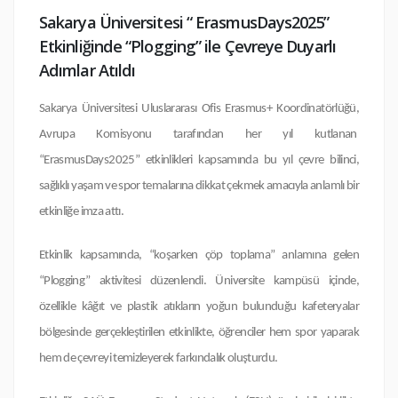
Sakarya Üniversitesi “ ErasmusDays2025”
Etkinliğinde “Plogging” ile Çevreye Duyarlı
Adımlar Atıldı
Sakarya Üniversitesi Uluslararası Ofis Erasmus+ Koordinatörlüğü,
Avrupa Komisyonu tarafından her yıl kutlanan
“ErasmusDays2025” etkinlikleri kapsamında bu yıl çevre bilinci,
sağlıklı yaşam ve spor temalarına dikkat çekmek amacıyla anlamlı bir
etkinliğe imza attı.
Etkinlik kapsamında, “koşarken çöp toplama” anlamına gelen
“Plogging” aktivitesi düzenlendi. Üniversite kampüsü içinde,
özellikle kâğıt ve plastik atıkların yoğun bulunduğu kafeteryalar
bölgesinde gerçekleştirilen etkinlikte, öğrenciler hem spor yaparak
hem de çevreyi temizleyerek farkındalık oluşturdu.