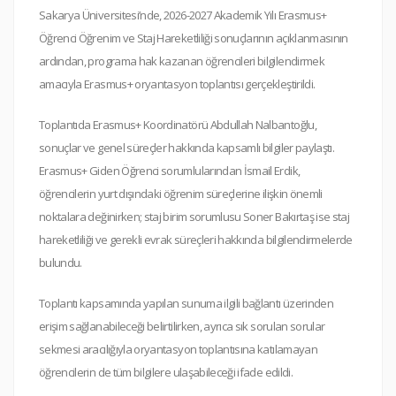
Sakarya Üniversitesi’nde, 2026-2027 Akademik Yılı Erasmus+
Öğrenci Öğrenim ve Staj Hareketliliği sonuçlarının açıklanmasının
ardından, programa hak kazanan öğrencileri bilgilendirmek
amacıyla Erasmus+ oryantasyon toplantısı gerçekleştirildi.
Toplantıda Erasmus+ Koordinatörü Abdullah Nalbantoğlu,
sonuçlar ve genel süreçler hakkında kapsamlı bilgiler paylaştı.
Erasmus+ Giden Öğrenci sorumlularından İsmail Erdik,
öğrencilerin yurt dışındaki öğrenim süreçlerine ilişkin önemli
noktalara değinirken; staj birim sorumlusu Soner Bakırtaş ise staj
hareketliliği ve gerekli evrak süreçleri hakkında bilgilendirmelerde
bulundu.
Toplantı kapsamında yapılan sunuma ilgili bağlantı üzerinden
erişim sağlanabileceği belirtilirken, ayrıca sık sorulan sorular
sekmesi aracılığıyla oryantasyon toplantısına katılamayan
öğrencilerin de tüm bilgilere ulaşabileceği ifade edildi.